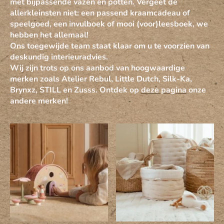
met bijpassende vazen en potten. Vergeet de
allerkleinsten niet: een passend kraamcadeau of
speelgoed, een invulboek of mooi (voor)leesboek, we
hebben het allemaal!
Ons toegewijde team staat klaar om u te voorzien van
deskundig interieuradvies.
Wij zijn trots op ons aanbod van hoogwaardige
merken zoals Atelier Rebul, Little Dutch, Silk-Ka,
Brynxz, STILL en Zusss. Ontdek op
deze pagina
onze
andere merken!